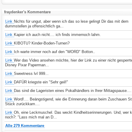
fraydenker's Kommentare
Link
Nichts für ungut, aber wenn ich das so lese gelingt Dir das mit dem
dummstellen ja offensichtlich ga...
Link
Kapier ich auch nicht.... ich finds immernoch lahm.
Link
KIBOTU? Kinder-Boden-Turnen?
Link
Ich warte immer noch auf den "WORD" Botton..
Link
Wer das Video ansehen möchte, hier der Link zu einer nicht gesperrt
Disney Pixar Paperman...
Link
Sweetness lvl 999...
Link
DAFÜR kriegste ein "Sehr geil!"
Link
Das sind die Lageristen eines Pokalhändlers in Ihrer Mittagspause....
Link
Word!.... Beängstigend, wie die Erinnerung daran beim Zuschauen St
Stück zurückkam....
Link
Oh, eine Leckmuschel. Das weckt Kindheitserinnerungen. Und, wer 
noch?: "Lass mich mal an D...
Alle 279 Kommentare