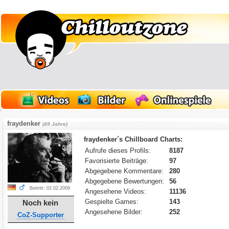
fraydenker
(49 Jahre)
fraydenker´s Chillboard Charts:
Aufrufe dieses Profils:
8187
Favorisierte Beiträge:
97
Abgegebene Kommentare:
280
Abgegebene Bewertungen:
56
Beitritt: 02.02.2009
Angesehene Videos:
11136
Gespielte Games:
143
Noch kein
Angesehene Bilder:
252
CoZ-Supporter