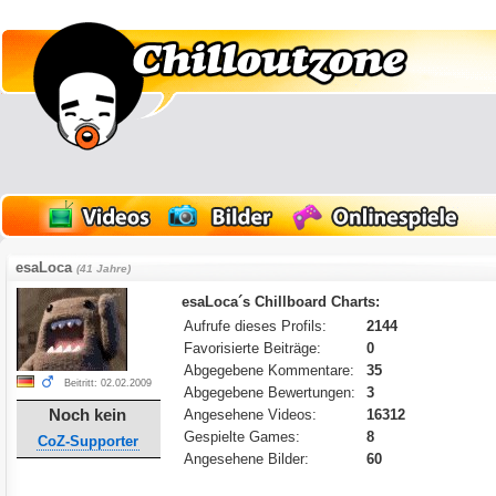
esaLoca
(41 Jahre)
esaLoca´s Chillboard Charts:
Aufrufe dieses Profils:
2144
Favorisierte Beiträge:
0
Abgegebene Kommentare:
35
Beitritt: 02.02.2009
Abgegebene Bewertungen:
3
Noch kein
Angesehene Videos:
16312
Gespielte Games:
8
CoZ-Supporter
Angesehene Bilder:
60