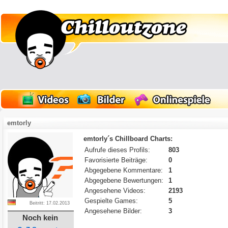
emtorly
emtorly´s Chillboard Charts:
Aufrufe dieses Profils:
803
Favorisierte Beiträge:
0
Abgegebene Kommentare:
1
Abgegebene Bewertungen:
1
Angesehene Videos:
2193
Gespielte Games:
5
Beitritt: 17.02.2013
Angesehene Bilder:
3
Noch kein