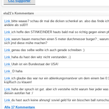
CoZ-Supporter
ela21's Kommentare
Link
bitte waaas? schau dir mal die dicken schenkel an. also das finde ich
andere als süß!!!
Link
ich hoffe den STINKEINDER hauts bald mal so richtig gegen einen p
Link
warum bauen menschen einen 5 meter durchmesser burger? ; warum 
sich jmd diese mühe machen?
Link
genau das selbe wollte ich auch gerade schreiben :)
Link
haha du hast den witz nicht verstanden ;-)
Link
Utah ist ein Bundestaat der USA!
Link
:D haha
Link
ich glaube das war nur ein ablenkungsmanöver um dem einem bei 0:
kopftuch zu klauen!
Link
haha der spruch ist gut. aber ich verstehe nicht warum hier jeder wa
diesen autofan hat :/
Link
du hast auch keine ahnung! soviel geld für ein bisschen ball rumschup
Alle 17 Kommentare