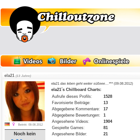
ela21
(13 Jahre)
ela21
das leben geht weiter süßeee....*^*
(09.08.2012)
ela21´s Chillboard Charts:
Aufrufe dieses Profils:
1528
Favorisierte Beiträge:
13
Abgegebene Kommentare:
17
Abgegebene Bewertungen:
1
Angesehene Videos:
1904
Beitritt: 09.08.2012
Gespielte Games:
81
Noch kein
Angesehene Bilder:
21