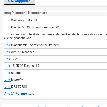
CoZ-Supporter
dampfhammer's Kommentare
Link
Weil wegen Baum!
Link
Der bei 00:36 ist bestimmt von BP.
Link
ihr seit doch fies! der text am ende zeigt eindeutig, dass das video nu
alleine gedacht war...
Link
Blasphemie!! verbrenne du ketzer!!!!!!
Link
was für Knochen?
Link
177!
Link
15:05:90 Deaths: 64
Link
stimmt!
Link
letzter^^
Link
ERSTER!!!
Alle 14 Kommentare