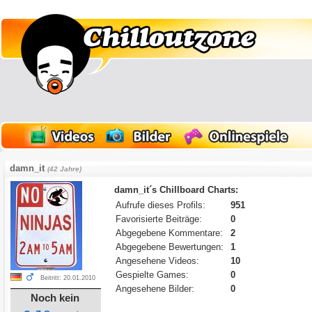
damn_it
(42 Jahre)
damn_it´s Chillboard Charts:
Aufrufe dieses Profils:
951
Favorisierte Beiträge:
0
Abgegebene Kommentare:
2
Abgegebene Bewertungen:
1
Angesehene Videos:
10
Gespielte Games:
0
Beitritt: 20.01.2010
Angesehene Bilder:
0
Noch kein