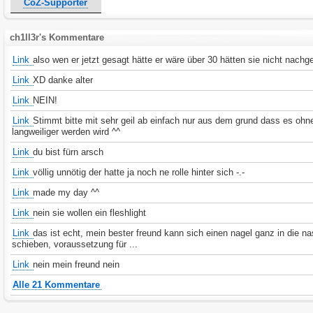
CoZ-Supporter
ch1ll3r's Kommentare
Link
also wen er jetzt gesagt hätte er wäre über 30 hätten sie nicht nachg
Link
XD danke alter
Link
NEIN!
Link
Stimmt bitte mit sehr geil ab einfach nur aus dem grund dass es ohn
langweiliger werden wird ^^
Link
du bist fürn arsch
Link
völlig unnötig der hatte ja noch ne rolle hinter sich -.-
Link
made my day ^^
Link
nein sie wollen ein fleshlight
Link
das ist echt, mein bester freund kann sich einen nagel ganz in die n
schieben, voraussetzung für ...
Link
nein mein freund nein
Alle 21 Kommentare