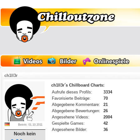
ch1ll3r
ch1ll3r´s Chillboard Charts:
Aufrufe dieses Profils:
3334
Favorisierte Beiträge:
70
Abgegebene Kommentare:
21
Abgegebene Bewertungen:
26
Angesehene Videos:
2004
Gespielte Games:
42
Beitritt: 01.10.2011
Angesehene Bilder:
36
Noch kein