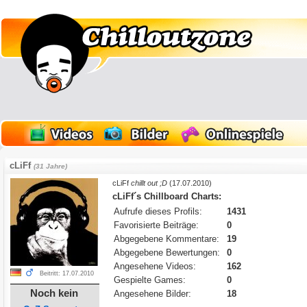
cLiFf
(31 Jahre)
cLiFf
chillt out ;D
(17.07.2010)
cLiFf´s Chillboard Charts:
Aufrufe dieses Profils:
1431
Favorisierte Beiträge:
0
Abgegebene Kommentare:
19
Abgegebene Bewertungen:
0
Angesehene Videos:
162
Beitritt: 17.07.2010
Gespielte Games:
0
Noch kein
Angesehene Bilder:
18