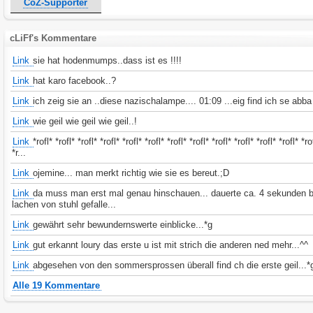
CoZ-Supporter
cLiFf's Kommentare
Link
sie hat hodenmumps..dass ist es !!!!
Link
hat karo facebook..?
Link
ich zeig sie an ..diese nazischalampe.... 01:09 ...eig find ich se abba 
Link
wie geil wie geil wie geil..!
Link
*rofl* *rofl* *rofl* *rofl* *rofl* *rofl* *rofl* *rofl* *rofl* *rofl* *rofl* *rofl* *ro
*r...
Link
ojemine... man merkt richtig wie sie es bereut.;D
Link
da muss man erst mal genau hinschauen... dauerte ca. 4 sekunden bi
lachen von stuhl gefalle...
Link
gewährt sehr bewundernswerte einblicke...*g
Link
gut erkannt loury das erste u ist mit strich die anderen ned mehr...^^
Link
abgesehen von den sommersprossen überall find ch die erste geil...*
Alle 19 Kommentare