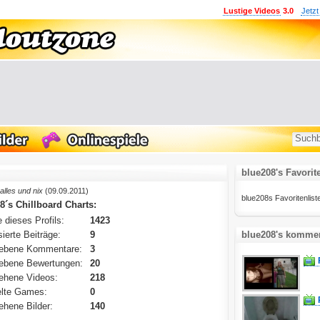
Lustige Videos
3.0
Jetzt
blue208's Favorit
alles und nix
(09.09.2011)
blue208s Favoritenliste 
8´s Chillboard Charts:
 dieses Profils:
1423
ierte Beiträge:
9
blue208's kommen
ebene Kommentare:
3
ebene Bewertungen:
20
ehene Videos:
218
lte Games:
0
hene Bilder:
140