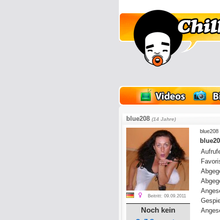
lder
Onlinespiele
blue208
(14 Jahre)
blue208
blue20
Aufrufe
Favoris
Abgeg
Abgeg
Anges
Beitritt: 09.09.2011
Gespie
Noch kein
Angese