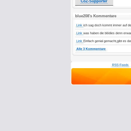
CoZ-Supporter
blue208's Kommentare
Link
ich sag doch kommt immer auf den
Link
was haben die blödies denn er
Link
Einfach genial gemacht,gibt es d
Alle 3 Kommentare
RSS-Feeds