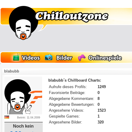
blabubb
blabubb´s Chillboard Charts:
Aufrufe dieses Profils:
1249
Favorisierte Beiträge:
0
Abgegebene Kommentare:
8
Abgegebene Bewertungen:
0
Angesehene Videos:
1523
Gespielte Games:
1
Beitritt: 11.04.2009
Angesehene Bilder:
320
Noch kein