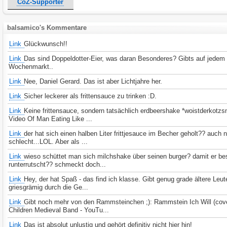
CoZ-Supporter
balsamico's Kommentare
Link
Glückwunsch!!
Link
Das sind Doppeldotter-Eier, was daran Besonderes? Gibts auf jedem
Wochenmarkt..
Link
Nee, Daniel Gerard. Das ist aber Lichtjahre her.
Link
Sicher leckerer als frittensauce zu trinken :D.
Link
Keine frittensauce, sondern tatsächlich erdbeershake *woistderkotzsm
Video Of Man Eating Like ...
Link
der hat sich einen halben Liter frittjesauce im Becher geholt?? auch n
schlecht...LOL. Aber als ...
Link
wieso schüttet man sich milchshake über seinen burger? damit er be
runterrutscht?? schmeckt doch...
Link
Hey, der hat Spaß - das find ich klasse. Gibt genug grade ältere Leut
griesgrämig durch die Ge...
Link
Gibt noch mehr von den Rammsteinchen ;): Rammstein Ich Will (cove
Children Medieval Band - YouTu...
Link
Das ist absolut unlustig und gehört definitiv nicht hier hin!