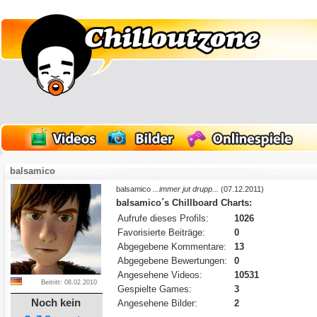
balsamico
balsamico
...immer jut drupp...
(07.12.2011)
balsamico´s Chillboard Charts:
Aufrufe dieses Profils:
1026
Favorisierte Beiträge:
0
Abgegebene Kommentare:
13
Abgegebene Bewertungen:
0
Angesehene Videos:
10531
Beitritt: 08.02.2010
Gespielte Games:
3
Noch kein
Angesehene Bilder:
2