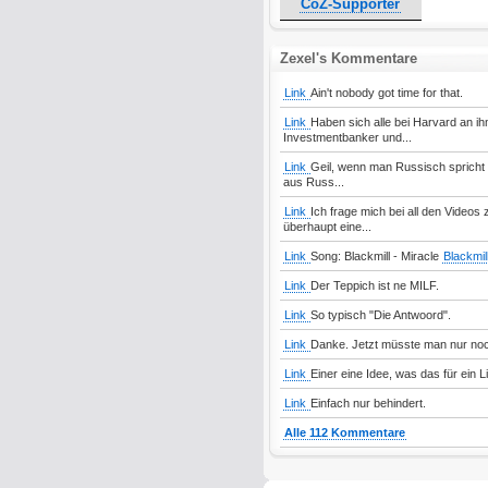
CoZ-Supporter
Zexel's Kommentare
Link
Ain't nobody got time for that.
Link
Haben sich alle bei Harvard an ih
Investmentbanker und...
Link
Geil, wenn man Russisch spricht 
aus Russ...
Link
Ich frage mich bei all den Vide
überhaupt eine...
Link
Song: Blackmill - Miracle
Blackmil
Link
Der Teppich ist ne MILF.
Link
So typisch "Die Antwoord".
Link
Danke. Jetzt müsste man nur noch
Link
Einer eine Idee, was das für ein Li
Link
Einfach nur behindert.
Alle 112 Kommentare