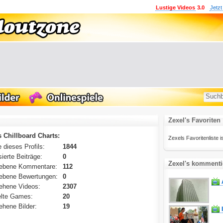
Lustige Videos
3.0
Jetzt
Zexel's Favoriten
s Chillboard Charts:
Zexels Favoritenliste is
 dieses Profils:
1844
ierte Beiträge:
0
Zexel's kommentie
ebene Kommentare:
112
ebene Bewertungen:
0
ehene Videos:
2307
lte Games:
20
hene Bilder:
19