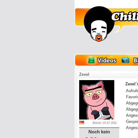
lder
Onlinespiele
Zexel
Zexel´
Aufrufe
Favoris
Abgeg
Abgeg
Anges
Gespie
Beitritt: 03.07.2011
Angese
Noch kein