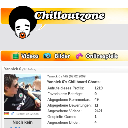
Yannick 6
(34 Jahre)
Yannick 6
chillt!
(02.02.2009)
Yannick 6´s Chillboard Charts:
Aufrufe dieses Profils:
1219
Favorisierte Beiträge:
0
Abgegebene Kommentare:
49
Abgegebene Bewertungen:
11
Angesehene Videos:
2421
Beitritt: 02.02.2009
Gespielte Games:
1
Noch kein
Angesehene Bilder:
4