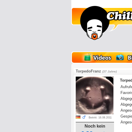
lder
Onlinespiele
TorpedoFranz
(37 Jahre)
Torped
Aufrufe
Favoris
Abgeg
Abgeg
Anges
Gespie
Beitritt: 16.08.2011
Angese
Noch kein