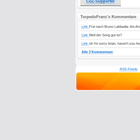
CoZ-Supporter
TorpedoFranz's Kommentare
Link
Frei nach Bruno Labbadia: Am Ars
Link
Weil der Song gut ist?
Link
oh I'm sorry brian, haven't you he
Alle 3 Kommentare
RSS-Feeds