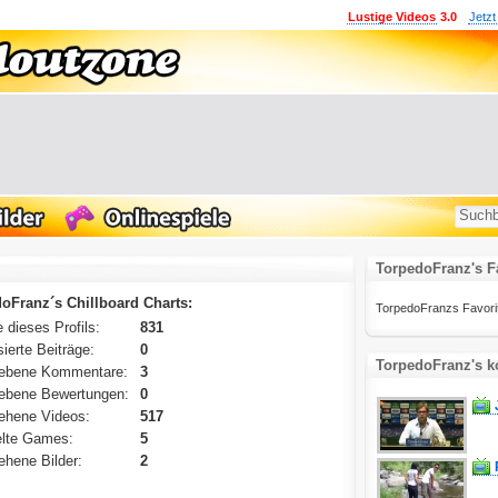
Lustige Videos
3.0
Jetzt
TorpedoFranz's F
oFranz´s Chillboard Charts:
TorpedoFranzs Favoriten
 dieses Profils:
831
ierte Beiträge:
0
TorpedoFranz's k
ebene Kommentare:
3
ebene Bewertungen:
0
ehene Videos:
517
lte Games:
5
hene Bilder:
2