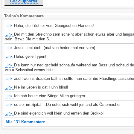
CoZ-Supporter
Torina's Kommentare
Link
Haha, die Töchter vom Georgischen Flanders!
Link
Der mit den Streichhölzern scheint aber schon etwas älter und langs
sein. Bzw.: Die mit den S...
Link
Jesus liebt dich. (mal von hinten mal von vorn)
Link
Haha, geile Typen!
Link
Die kann nur ned gscheid schnaufa während am Bass und schaud d
wia a Schwaibal wenns blitzt.
Link
auch wenns draußen kalt ist sollte man dafür die Fäustlinge auszieh
Link
Nie im Leben is dat Huhn blind!
Link
Ich hab heute eine Stiege Milch getragen.
Link
so so, im Spital... Da outet sich wohl jemand als Österreicher
Link
Die sind eigentlich voll klein und ernten den Brokkoli
Alle 131 Kommentare