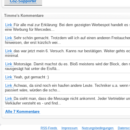
CoZ-Supporter
Timme's Kommentare
Link
Für alle mal zur Erklärung: Bei dem gezeigten Werbespot handelt es
eine Werbung für Mercedes...
Link
Sehr schön gemacht. Trotzdem will ich auf einen anderen Freitauche
hinweisen, der erst kürzlich wei...
Link
das war jetzt mein 6. Versuch. Kanns nur bestätigen. Weiter gehts ech
minimal.
Link
Motorsäge. Damit machst du es. Bloß meistens wird der Block, den
rausgesägt hat unter die Eisflä...
Link
Yeah, gut gemacht :)
Link
Achwas, da sind noch ein haufen andere Leute. Techniker u.a. wenn
passiert wäre, würden die scho...
Link
Da sieht man, dass die Message nicht ankommt. Jeder Vertriebler u
Verkäufer versteht es - und find...
Alle 7 Kommentare
RSS-Feeds
Impressum
Nutzungsbedingungen
Datensc