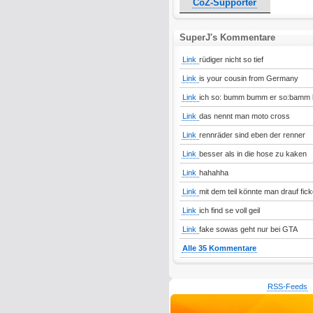
CoZ-Supporter
SuperJ's Kommentare
Link
rüdiger nicht so tief
Link
is your cousin from Germany
Link
ich so: bumm bumm er so:bamm b
Link
das nennt man moto cross
Link
rennräder sind eben der renner
Link
besser als in die hose zu kaken
Link
hahahha
Link
mit dem teil könnte man drauf f
Link
ich find se voll geil
Link
fake sowas geht nur bei GTA
Alle 35 Kommentare
RSS-Feeds