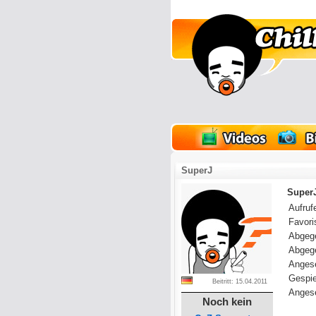
lder
Onlinespiele
SuperJ
SuperJ
Aufrufe
Favoris
Abgeg
Abgeg
Anges
Gespie
Beitritt: 15.04.2011
Angese
Noch kein