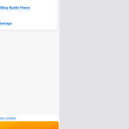
BBoy Battle Finest
Beiträge
deos senden