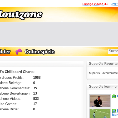
Lustige Videos
3.0
Jetzt
SuperJ's Favorite
´s Chillboard Charts:
SuperJs Favoritenliste i
 dieses Profils:
1968
ierte Beiträge:
0
SuperJ's komment
ebene Kommentare:
35
ebene Bewertungen:
13
ehene Videos:
933
lte Games:
17
hene Bilder:
8
Man