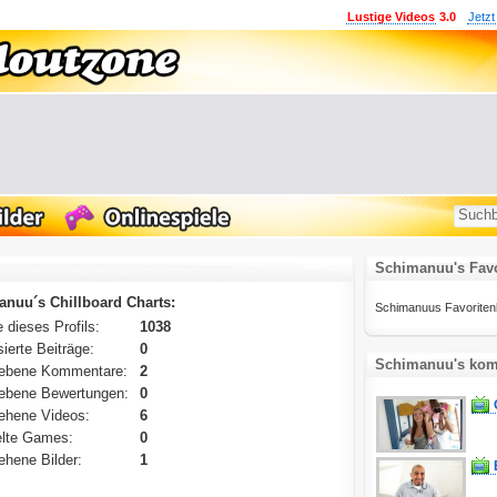
Lustige Videos
3.0
Jetzt
Schimanuu's Favo
nuu´s Chillboard Charts:
Schimanuus Favoritenlis
 dieses Profils:
1038
ierte Beiträge:
0
Schimanuu's komm
ebene Kommentare:
2
ebene Bewertungen:
0
ehene Videos:
6
lte Games:
0
hene Bilder:
1