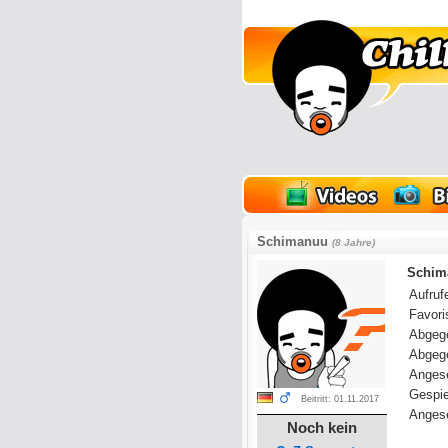
lder
Onlinespiele
Schimanuu
(8 Jahre)
Schima
Aufrufe
Favoris
Abgeg
Abgeg
Anges
Gespie
Beitritt: 01.11.2017
Angese
Noch kein