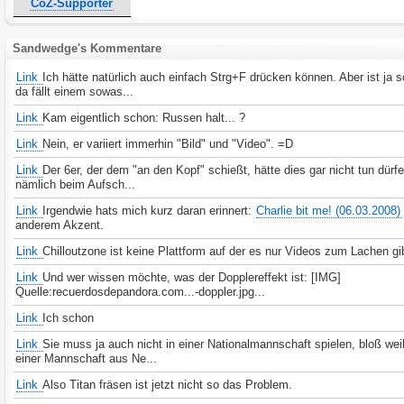
CoZ-Supporter
Sandwedge's Kommentare
Link
Ich hätte natürlich auch einfach Strg+F drücken können. Aber ist ja 
da fällt einem sowas...
Link
Kam eigentlich schon: Russen halt... ?
Link
Nein, er variiert immerhin "Bild" und "Video". =D
Link
Der 6er, der dem "an den Kopf" schießt, hätte dies gar nicht tun dürfe
nämlich beim Aufsch...
Link
Irgendwie hats mich kurz daran erinnert:
Charlie bit me! (06.03.2008)
anderem Akzent.
Link
Chilloutzone ist keine Plattform auf der es nur Videos zum Lachen gi
Link
Und wer wissen möchte, was der Dopplereffekt ist: [IMG]
Quelle:recuerdosdepandora.com...-doppler.jpg...
Link
Ich schon
Link
Sie muss ja auch nicht in einer Nationalmannschaft spielen, bloß weil
einer Mannschaft aus Ne...
Link
Also Titan fräsen ist jetzt nicht so das Problem.