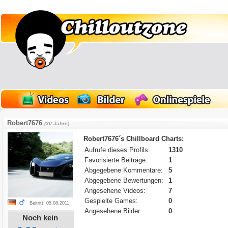
Robert7676
(30 Jahre)
Robert7676´s Chillboard Charts:
Aufrufe dieses Profils:
1310
Favorisierte Beiträge:
1
Abgegebene Kommentare:
5
Abgegebene Bewertungen:
1
Angesehene Videos:
7
Gespielte Games:
0
Beitritt: 05.08.2011
Angesehene Bilder:
0
Noch kein