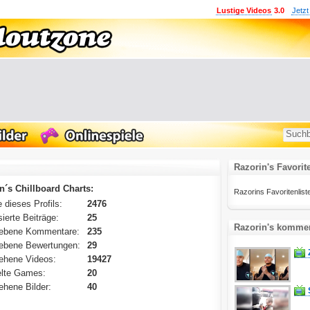
Lustige Videos
3.0
Jetzt
Razorin's Favorit
n´s Chillboard Charts:
Razorins Favoritenliste 
 dieses Profils:
2476
ierte Beiträge:
25
Razorin's kommen
ebene Kommentare:
235
ebene Bewertungen:
29
ehene Videos:
19427
lte Games:
20
hene Bilder:
40