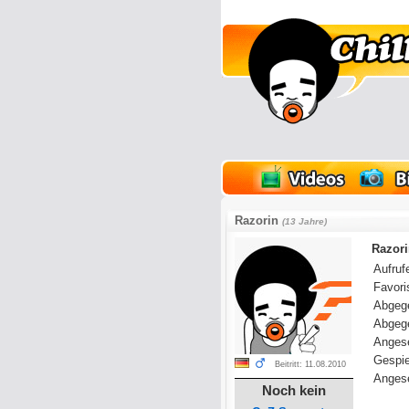
lder
Onlinespiele
Razorin
(13 Jahre)
Razori
Aufrufe
Favoris
Abgeg
Abgeg
Anges
Gespie
Beitritt: 11.08.2010
Angese
Noch kein