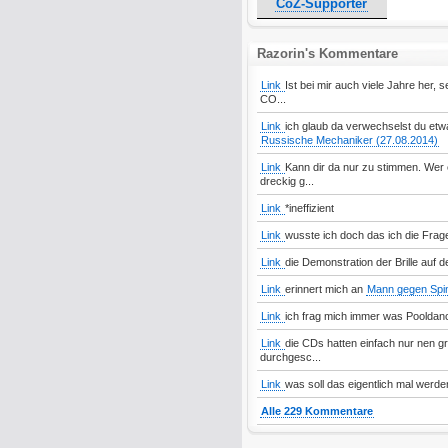
CoZ-Supporter
Razorin's Kommentare
Link
Ist bei mir auch viele Jahre her, 
CO...
Link
ich glaub da verwechselst du etw
Russische Mechaniker (27.08.2014)
Link
Kann dir da nur zu stimmen. Wer e
dreckig g...
Link
*ineffizient
Link
wusste ich doch das ich die Frag
Link
die Demonstration der Brille auf 
Link
erinnert mich an
Mann gegen Spin
Link
ich frag mich immer was Pooldanc
Link
die CDs hatten einfach nur nen gro
durchgesc...
Link
was soll das eigentlich mal werde
Alle 229 Kommentare