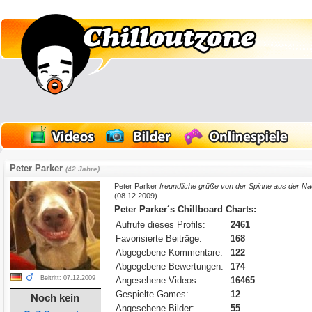
Peter Parker
(42 Jahre)
Peter Parker
freundliche grüße von der Spinne aus der N
(08.12.2009)
Peter Parker´s Chillboard Charts:
Aufrufe dieses Profils:
2461
Favorisierte Beiträge:
168
Abgegebene Kommentare:
122
Abgegebene Bewertungen:
174
Beitritt: 07.12.2009
Angesehene Videos:
16465
Gespielte Games:
12
Noch kein
Angesehene Bilder:
55