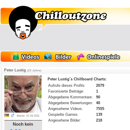
Peter Lustig
(15 Jahre)
Peter Lustig´s Chillboard Charts:
Aufrufe dieses Profils:
2079
Favorisierte Beiträge:
1
Abgegebene Kommentare:
90
Abgegebene Bewertungen:
40
Angesehene Videos:
7555
Gespielte Games:
139
Beitritt: 07.04.2011
Angesehene Bilder:
218
Noch kein