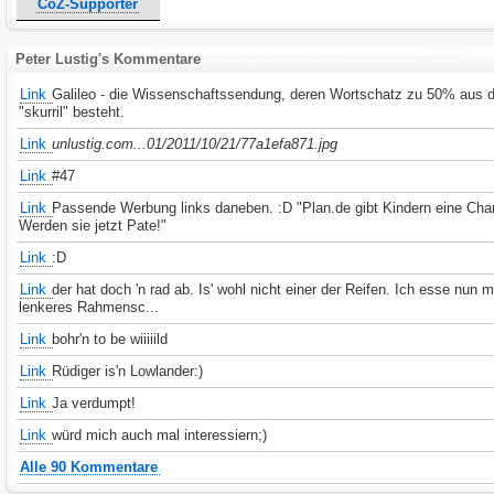
CoZ-Supporter
Peter Lustig's Kommentare
Link
Galileo - die Wissenschaftssendung, deren Wortschatz zu 50% aus
"skurril" besteht.
Link
unlustig.com...01/2011/10/21/77a1efa871.jpg
Link
#47
Link
Passende Werbung links daneben. :D "Plan.de gibt Kindern eine Cha
Werden sie jetzt Pate!"
Link
:D
Link
der hat doch 'n rad ab. Is' wohl nicht einer der Reifen. Ich esse nun 
lenkeres Rahmensc...
Link
bohr'n to be wiiiiild
Link
Rüdiger is'n Lowlander:)
Link
Ja verdumpt!
Link
würd mich auch mal interessiern;)
Alle 90 Kommentare