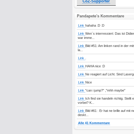
CoZ-Supporter
Pandapete's Kommentare
Link
hahaha :D :D
Link
Wen´s interressiert: Das ist Didi
war imme...
Link
Bild #51: Am linken rand in der mit
la...
Link
.
Link
HAHA nice :D
Link
Ne reagiert auf Licht. Sind Laser
Link
Nice
Link
"can i jump?" ,"mhh maybe"
Link
Ich find sie handeln richtig. Stel
vorbei? K...
Link
Bild #61 : Er hat ne brille auf mi
deskt...
Alle 41 Kommentare