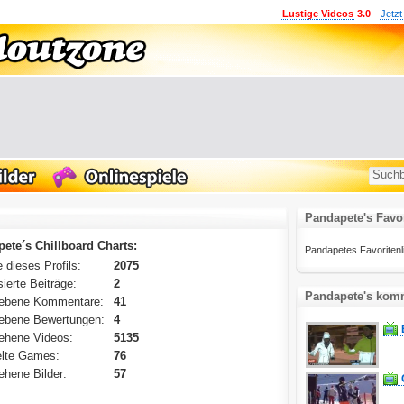
Lustige Videos
3.0
Jetzt
Pandapete's Favo
ete´s Chillboard Charts:
Pandapetes Favoritenlist
 dieses Profils:
2075
ierte Beiträge:
2
Pandapete's komm
ebene Kommentare:
41
ebene Bewertungen:
4
ehene Videos:
5135
lte Games:
76
hene Bilder:
57