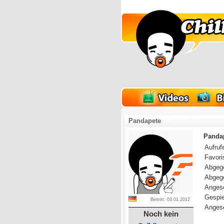
lder
Onlinespiele
Pandapete
Pandap
Aufrufe
Favoris
Abgeg
Abgeg
Anges
Gespie
Beitritt: 03.01.2012
Angese
Noch kein