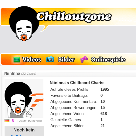
Niinlnna
(32 Jahre)
Niinlnna´s Chillboard Charts:
Aufrufe dieses Profils:
1995
Favorisierte Beiträge:
0
Abgegebene Kommentare:
10
Abgegebene Bewertungen:
15
Angesehene Videos:
618
Gespielte Games:
1
Beitritt: 15.08.2010
Angesehene Bilder:
21
Noch kein