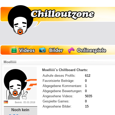
Moelliiii
Moelliiii´s Chillboard Charts:
Aufrufe dieses Profils:
612
Favorisierte Beiträge:
0
Abgegebene Kommentare:
1
Abgegebene Bewertungen:
0
Angesehene Videos:
5035
Gespielte Games:
0
Beitritt: 05.03.2018
Angesehene Bilder:
15
Noch kein