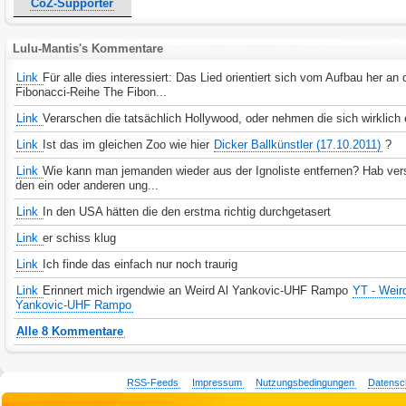
CoZ-Supporter
Lulu-Mantis's Kommentare
Link
Für alle dies interessiert: Das Lied orientiert sich vom Aufbau her an 
Fibonacci-Reihe The Fibon...
Link
Verarschen die tatsächlich Hollywood, oder nehmen die sich wirklich 
Link
Ist das im gleichen Zoo wie hier
Dicker Ballkünstler (17.10.2011)
?
Link
Wie kann man jemanden wieder aus der Ignoliste entfernen? Hab ver
den ein oder anderen ung...
Link
In den USA hätten die den erstma richtig durchgetasert
Link
er schiss klug
Link
Ich finde das einfach nur noch traurig
Link
Erinnert mich irgendwie an Weird Al Yankovic-UHF Rampo
YT - Weir
Yankovic-UHF Rampo
Alle 8 Kommentare
RSS-Feeds
Impressum
Nutzungsbedingungen
Datensc