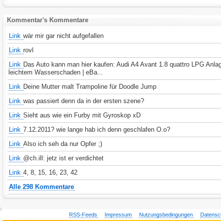
Kommentar's Kommentare
Link
wär mir gar nicht aufgefallen
Link
rovl
Link
Das Auto kann man hier kaufen: Audi A4 Avant 1.8 quattro LPG Anla
leichtem Wasserschaden | eBa...
Link
Deine Mutter malt Trampoline für Doodle Jump
Link
was passiert denn da in der ersten szene?
Link
Sieht aus wie ein Furby mit Gyroskop xD
Link
7.12.2011? wie lange hab ich denn geschlafen O.o?
Link
Also ich seh da nur Opfer ;)
Link
@ch.ill: jetz ist er verdichtet
Link
4, 8, 15, 16, 23, 42
Alle 298 Kommentare
RSS-Feeds
Impressum
Nutzungsbedingungen
Datensc