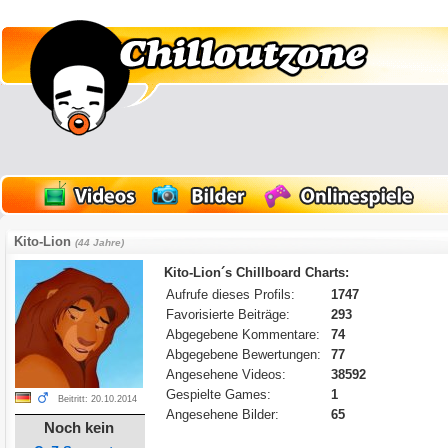
Kito-Lion
(44 Jahre)
Kito-Lion´s Chillboard Charts:
Aufrufe dieses Profils:
1747
Favorisierte Beiträge:
293
Abgegebene Kommentare:
74
Abgegebene Bewertungen:
77
Angesehene Videos:
38592
Gespielte Games:
1
Beitritt: 20.10.2014
Angesehene Bilder:
65
Noch kein