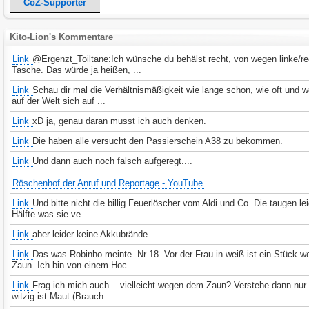
CoZ-Supporter
Kito-Lion's Kommentare
Link
@Ergenzt_Toiltane:Ich wünsche du behälst recht, von wegen linke/r
Tasche. Das würde ja heißen, ...
Link
Schau dir mal die Verhältnismäßigkeit wie lange schon, wie oft und w
auf der Welt sich auf ...
Link
xD ja, genau daran musst ich auch denken.
Link
Die haben alle versucht den Passierschein A38 zu bekommen.
Link
Und dann auch noch falsch aufgeregt....
Röschenhof der Anruf und Reportage - YouTube
Link
Und bitte nicht die billig Feuerlöscher vom Aldi und Co. Die taugen lei
Hälfte was sie ve...
Link
aber leider keine Akkubrände.
Link
Das was Robinho meinte. Nr 18. Vor der Frau in weiß ist ein Stück w
Zaun. Ich bin von einem Hoc...
Link
Frag ich mich auch .. vielleicht wegen dem Zaun? Verstehe dann nur
witzig ist.Maut (Brauch...