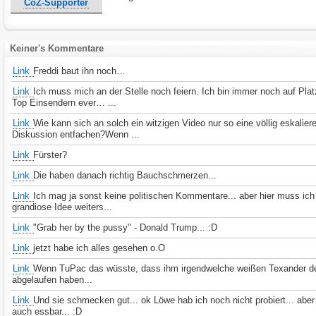
CoZ-Supporter
Keiner's Kommentare
Link
Freddi baut ihn noch…
Link
Ich muss mich an der Stelle noch feiern. Ich bin immer noch auf Pla
Top Einsendern ever… ...
Link
Wie kann sich an solch ein witzigen Video nur so eine völlig eskalier
Diskussion entfachen?Wenn ...
Link
Fürster?
Link
Die haben danach richtig Bauchschmerzen...
Link
Ich mag ja sonst keine politischen Kommentare... aber hier muss ich
grandiose Idee weiters...
Link
"Grab her by the pussy" - Donald Trump... :D
Link
jetzt habe ich alles gesehen o.O
Link
Wenn TuPac das wüsste, dass ihm irgendwelche weißen Texander 
abgelaufen haben...
Link
Und sie schmecken gut... ok Löwe hab ich noch nicht probiert... aber
auch essbar... :D