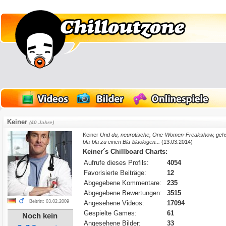
Keiner
(40 Jahre)
Keiner
Und du, neurotische, One-Women-Freakshow, gehs
bla-bla zu einen Bla-blaologen...
(13.03.2014)
Keiner´s Chillboard Charts:
Aufrufe dieses Profils:
4054
Favorisierte Beiträge:
12
Abgegebene Kommentare:
235
Abgegebene Bewertungen:
3515
Beitritt: 03.02.2009
Angesehene Videos:
17094
Gespielte Games:
61
Noch kein
Angesehene Bilder:
33