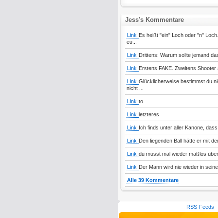
Jess's Kommentare
Link
Es heißt "ein" Loch oder "n" Loch.
eu...
Link
Drittens: Warum sollte jemand da
Link
Erstens FAKE. Zweitens Shooter 
Link
Glücklicherweise bestimmst du ni
nicht ...
Link
to
Link
letzteres
Link
Ich finds unter aller Kanone, dass
Link
Den liegenden Ball hätte er mit d
Link
du musst mal wieder maßlos übert
Link
Der Mann wird nie wieder in sein
Alle 39 Kommentare
RSS-Feeds