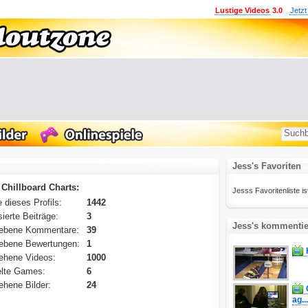
Lustige Videos
3.0
Jetzt
Jess's Favoriten
 Chillboard Charts:
Jesss Favoritenliste ist
 dieses Profils:
1442
ierte Beiträge:
3
Jess's kommentie
ebene Kommentare:
39
ebene Bewertungen:
1
ehene Videos:
1000
lte Games:
6
hene Bilder:
24
ag...