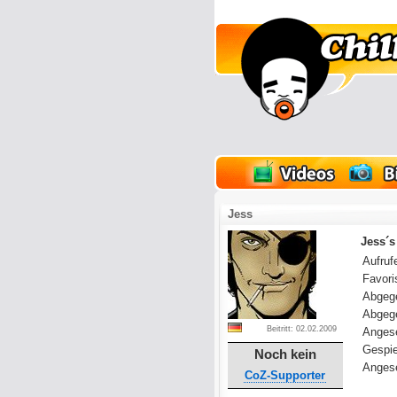
lder
Onlinespiele
Jess
Jess´s
Aufrufe
Favoris
Abgeg
Abgeg
Beitritt: 02.02.2009
Anges
Gespie
Noch kein
Angese
CoZ-Supporter