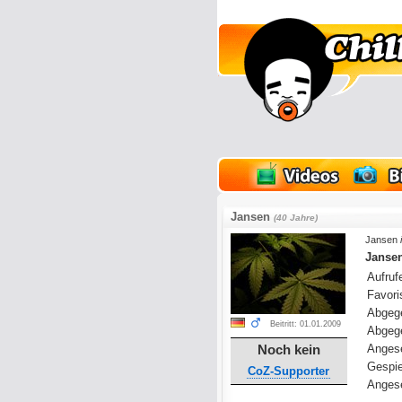
lder
Onlinespiele
Jansen
(40 Jahre)
Jansen
Jansen
Aufrufe
Favoris
Abgeg
Beitritt: 01.01.2009
Abgeg
Noch kein
Anges
Gespie
CoZ-Supporter
Angese