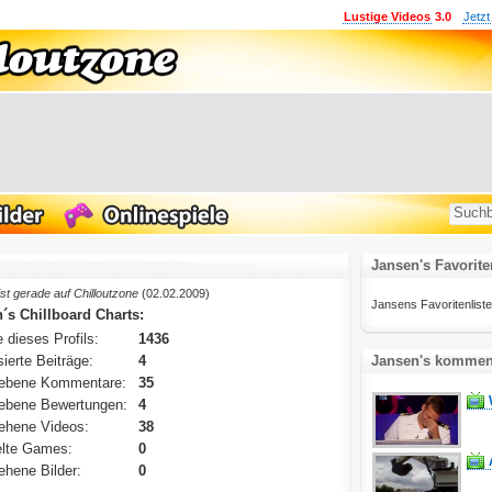
Lustige Videos
3.0
Jetzt
Jansen's Favorite
ist gerade auf Chilloutzone
(02.02.2009)
Jansens Favoritenliste i
´s Chillboard Charts:
 dieses Profils:
1436
ierte Beiträge:
4
Jansen's komment
ebene Kommentare:
35
ebene Bewertungen:
4
ehene Videos:
38
lte Games:
0
hene Bilder:
0