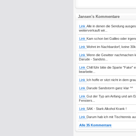
Jansen's Kommentare
Link
Alle in denen die Sendung ausges
weiterverkauft wir...
Link
Kam schon bei Galileo oder irgend
Link
Wohnt im Nachbardorf, keine 30km
Link
Wenn die Gewitter nachmachen kö
Darude - Sandsto...
Link
Chill führ bitte die Sparte "Fake"
bearbeite...
Link
Ich hoffe er sitzt nicht in dem gr
Link
Darude Sandstorm ganz klar ^^
Link
Gut der Typ am Anfang und am End
Fensters...
Link
SAK - Stark Alkohol Krank !
Link
Darum hab ich mit Tischtennis auf
Alle 35 Kommentare