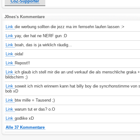
CoZ-Supporter
J0nes's Kommentare
Link
die werbung sollten die jezz ma im fernsehn laufen lassen :>
Link
yay, der hat ne NERF gun :D
Link
boah, das is ja wirklich räudig...
Link
oida!
Link
Repost!!
Link
ich glaub ich stell mir die an und verkauf die als menschliche graka 
bildschirm ;)
Link
soweit ich mich erinnern kann hat billy boy die syncrhonstimme von
bob xD
Link
btw mille = Tausend ;)
Link
warum tut er das? o.O
Link
godlike xD
Alle 37 Kommentare