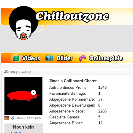
J0nes
(17 Jahre)
J0nes´s Chillboard Charts:
Aufrufe dieses Profils:
1348
Favorisierte Beiträge:
1
Abgegebene Kommentare:
37
Abgegebene Bewertungen:
8
Angesehene Videos:
2286
Gespielte Games:
5
Beitritt: 02.02.2009
Angesehene Bilder:
12
Noch kein