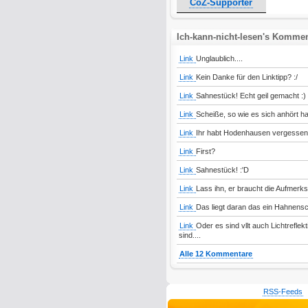
CoZ-Supporter
Ich-kann-nicht-lesen's Komme
Link
Unglaublich....
Link
Kein Danke für den Linktipp? :/
Link
Sahnestück! Echt geil gemacht :)
Link
Scheiße, so wie es sich anhört ha
Link
Ihr habt Hodenhausen vergessen 
Link
First?
Link
Sahnestück! :'D
Link
Lass ihn, er braucht die Aufmerksa
Link
Das liegt daran das ein Hahnensch
Link
Oder es sind vllt auch Lichtrefle
sind....
Alle 12 Kommentare
RSS-Feeds