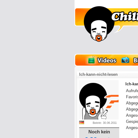
lder
Onlinespiele
Ich-kann-nicht-lesen
Ich-ka
Aufrufe
Favoris
Abgeg
Abgeg
Anges
Gespie
Beitritt: 30.06.2011
Angese
Noch kein