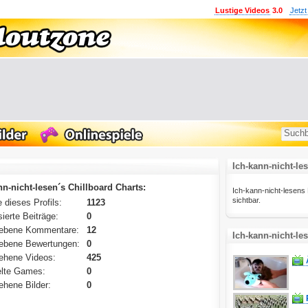
Lustige Videos
3.0
Jetzt
Ich-kann-nicht-le
nn-nicht-lesen´s Chillboard Charts:
Ich-kann-nicht-lesens Fa
sichtbar.
 dieses Profils:
1123
ierte Beiträge:
0
ebene Kommentare:
12
Ich-kann-nicht-le
ebene Bewertungen:
0
ehene Videos:
425
lte Games:
0
hene Bilder:
0