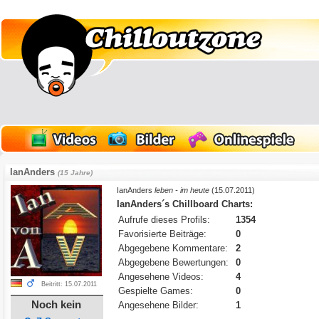
IanAnders
(15 Jahre)
IanAnders
leben - im heute
(15.07.2011)
IanAnders´s Chillboard Charts:
Aufrufe dieses Profils:
1354
Favorisierte Beiträge:
0
Abgegebene Kommentare:
2
Abgegebene Bewertungen:
0
Angesehene Videos:
4
Beitritt: 15.07.2011
Gespielte Games:
0
Noch kein
Angesehene Bilder:
1