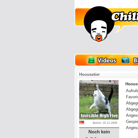
lder
Onlinespiele
Hoousetier
Hoouse
Aufrufe
Favoris
Abgeg
Abgeg
Anges
Gespie
Beitritt: 03.12.2009
Angese
Noch kein