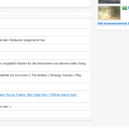
Alle kommentierten 
t den Filzläusen angesteckt hat.
vergeblich Karten für die Interpreten von diesem tollen Song
pfehle ich Incursion 2 The Artifact | Strategy Games | Play
ise You by Fatboy Slim (High Res / Official video).mp4 -
 hier >.