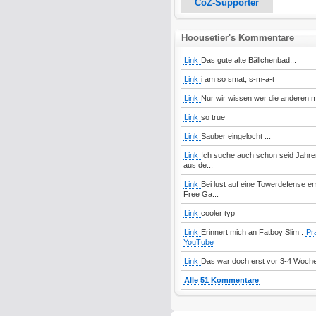
CoZ-Supporter
Hoousetier's Kommentare
Link
Das gute alte Bällchenbad...
Link
i am so smat, s-m-a-t
Link
Nur wir wissen wer die anderen mi
Link
so true
Link
Sauber eingelocht ...
Link
Ich suche auch schon seid Jahren 
aus de...
Link
Bei lust auf eine Towerdefense em
Free Ga...
Link
cooler typ
Link
Erinnert mich an Fatboy Slim :
Pra
YouTube
Link
Das war doch erst vor 3-4 Wochen
Alle 51 Kommentare