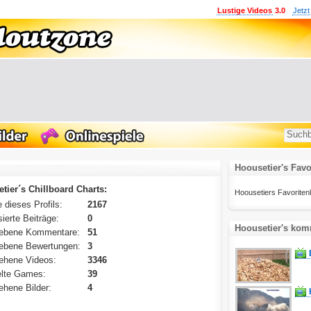
Lustige Videos
3.0
Jetzt
Hoousetier's Favo
tier´s Chillboard Charts:
Hoousetiers Favoritenlis
 dieses Profils:
2167
ierte Beiträge:
0
Hoousetier's kom
ebene Kommentare:
51
ebene Bewertungen:
3
ehene Videos:
3346
lte Games:
39
hene Bilder:
4