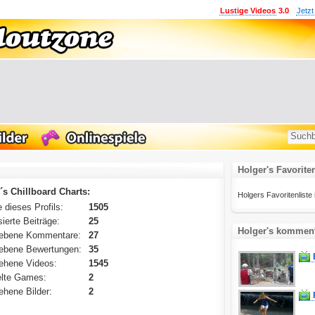
Lustige Videos
3.0
Jetzt
Holger's Favorite
´s Chillboard Charts:
Holgers Favoritenliste i
 dieses Profils:
1505
ierte Beiträge:
25
Holger's komment
ebene Kommentare:
27
ebene Bewertungen:
35
ehene Videos:
1545
lte Games:
2
hene Bilder:
2