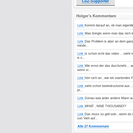
CoZ-Supporter
Holger's Kommentare
Link
Kommt darauf an, ob man eigentli
Link
Was bringts wenn man das nich in
Link
Das Problem is aber an dem ganzen
minde...
Link
Is schon echt das video ... sieht
is s...
Link
Wie ernst der das durchzieht....
wenn si...
Link
hört sich an , wie ein startendes 
Link
sieht schon beeindruckend aus ... 
pr...
Link
Genau was jeder andere Mann auc
Link
WHAT , NINE THOUSAND!?
Link
Das muss so geil sein , wenn du
son Vieh auf...
Alle 27 Kommentare