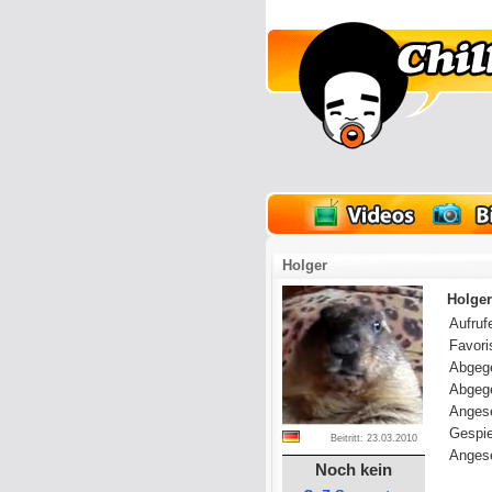
lder
Onlinespiele
Holger
Holger
Aufrufe
Favoris
Abgeg
Abgeg
Anges
Gespie
Beitritt: 23.03.2010
Angese
Noch kein