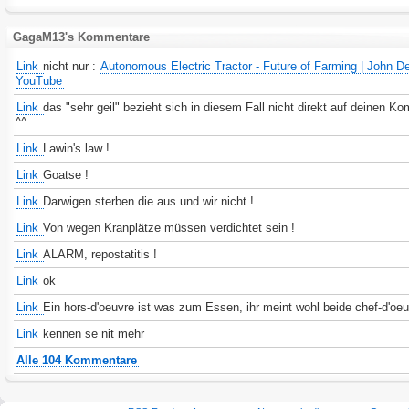
GagaM13's Kommentare
Link
nicht nur :
Autonomous Electric Tractor - Future of Farming | John De
YouTube
Link
das "sehr geil" bezieht sich in diesem Fall nicht direkt auf deinen K
^^
Link
Lawin's law !
Link
Goatse !
Link
Darwigen sterben die aus und wir nicht !
Link
Von wegen Kranplätze müssen verdichtet sein !
Link
ALARM, repostatitis !
Link
ok
Link
Ein hors-d'oeuvre ist was zum Essen, ihr meint wohl beide chef-d'oeu
Link
kennen se nit mehr
Alle 104 Kommentare