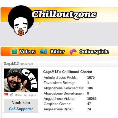
GagaM13
(48 Jahre)
GagaM13´s Chillboard Charts:
Aufrufe dieses Profils:
1675
Favorisierte Beiträge:
1
Abgegebene Kommentare:
104
Abgegebene Bewertungen:
8
Beitritt: 04.10.2010
Angesehene Videos:
16082
Noch kein
Gespielte Games:
47
CoZ-Supporter
Angesehene Bilder:
74