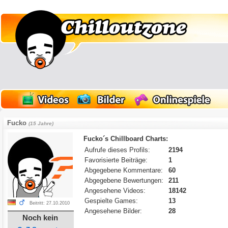
Fucko
(15 Jahre)
Fucko´s Chillboard Charts:
Aufrufe dieses Profils:
2194
Favorisierte Beiträge:
1
Abgegebene Kommentare:
60
Abgegebene Bewertungen:
211
Angesehene Videos:
18142
Gespielte Games:
13
Beitritt: 27.10.2010
Angesehene Bilder:
28
Noch kein