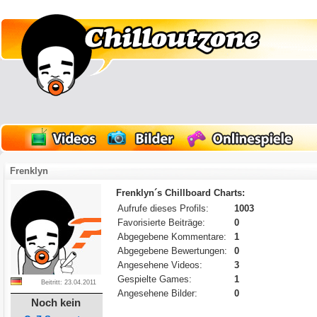
Frenklyn
Frenklyn´s Chillboard Charts:
Aufrufe dieses Profils:
1003
Favorisierte Beiträge:
0
Abgegebene Kommentare:
1
Abgegebene Bewertungen:
0
Angesehene Videos:
3
Gespielte Games:
1
Beitritt: 23.04.2011
Angesehene Bilder:
0
Noch kein