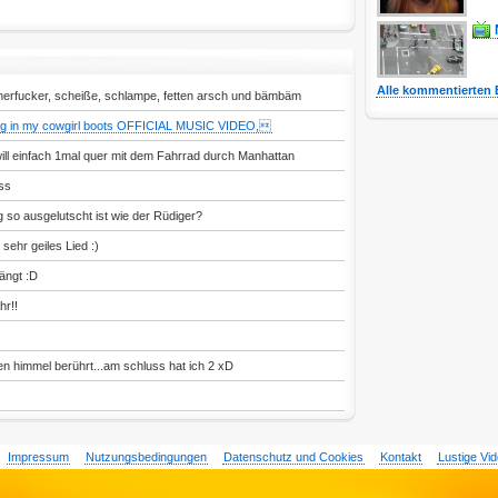
Alle kommentierten 
herfucker, scheiße, schlampe, fetten arsch und bämbäm
ng in my cowgirl boots OFFICIAL MUSIC VIDEO,
ll einfach 1mal quer mit dem Fahrrad durch Manhattan
ss
 so ausgelutscht ist wie der Rüdiger?
ehr geiles Lied :)
ängt :D
hr!!
en himmel berührt...am schluss hat ich 2 xD
Impressum
Nutzungsbedingungen
Datenschutz und Cookies
Kontakt
Lustige Vi