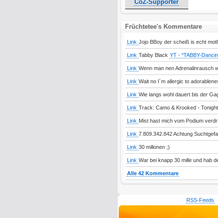
CoZ-Supporter
Früchtetee's Kommentare
Link
Jojo BBoy der scheiß is echt mot
Link
Tabby Black
YT - *TABBY-Danci
Link
Wenn man nen Adrenalinrausch wi
Link
Wait no I´m allergic to adorablene
Link
Wie langs wohl dauert bis der Gag
Link
Track: Camo & Krooked - Tonight s
Link
Mist hast mich vom Podium verdr
Link
7.809.342.842 Achtung Suchtgefa
Link
30 millonen ;)
Link
War bei knapp 30 mille und hab d
Alle 42 Kommentare
RSS-Feeds