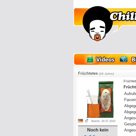
lder
Onlinespiele
Früchtetee
(16 Jahre)
Früchte
Frücht
Aufrufe
Favoris
Abgeg
Abgeg
Anges
Beitritt: 29.07.2010
Gespie
Noch kein
Angese