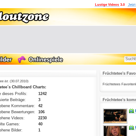
Lustige Videos
3.0
Jetzt
Früchtetee's Favo
tee
ist.
(30.07.2010)
Früchtetees Favoritenlis
etee´s Chillboard Charts:
 dieses Profils:
1242
ierte Beiträge:
3
Früchtetee's komm
ebene Kommentare:
42
ebene Bewertungen:
106
ehene Videos:
2230
lte Games:
40
hene Bilder:
1