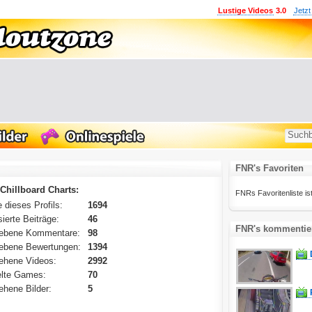
Lustige Videos
3.0
Jetzt
FNR's Favoriten
Chillboard Charts:
FNRs Favoritenliste ist 
 dieses Profils:
1694
ierte Beiträge:
46
FNR's kommentier
ebene Kommentare:
98
ebene Bewertungen:
1394
ehene Videos:
2992
lte Games:
70
hene Bilder:
5