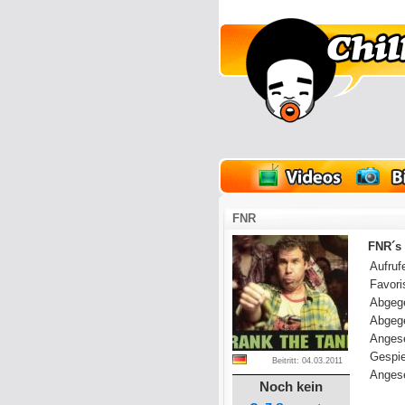
lder
Onlinespiele
FNR
FNR´s 
Aufrufe
Favoris
Abgeg
Abgeg
Anges
Gespie
Beitritt: 04.03.2011
Angese
Noch kein