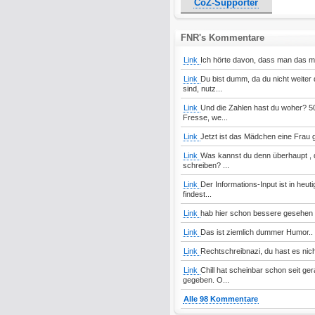
CoZ-Supporter
FNR's Kommentare
Link
Ich hörte davon, dass man das m
Link
Du bist dumm, da du nicht weite
sind, nutz...
Link
Und die Zahlen hast du woher? 5
Fresse, we...
Link
Jetzt ist das Mädchen eine Frau
Link
Was kannst du denn überhaupt , d
schreiben? ...
Link
Der Informations-Input ist in heu
findest...
Link
hab hier schon bessere gesehen 
Link
Das ist ziemlich dummer Humor..
Link
Rechtschreibnazi, du hast es nich
Link
Chill hat scheinbar schon seit ger
gegeben. O...
Alle 98 Kommentare