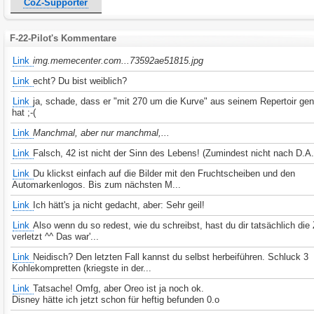
CoZ-Supporter
F-22-Pilot's Kommentare
Link
img.memecenter.com...73592ae51815.jpg
Link
echt? Du bist weiblich?
Link
ja, schade, dass er "mit 270 um die Kurve" aus seinem Repertoir 
hat ;-(
Link
Manchmal, aber nur manchmal,...
Link
Falsch, 42 ist nicht der Sinn des Lebens! (Zumindest nicht nach D.A.
Link
Du klickst einfach auf die Bilder mit den Fruchtscheiben und den
Automarkenlogos. Bis zum nächsten M...
Link
Ich hätt's ja nicht gedacht, aber: Sehr geil!
Link
Also wenn du so redest, wie du schreibst, hast du dir tatsächlich die
verletzt ^^ Das war'...
Link
Neidisch? Den letzten Fall kannst du selbst herbeiführen. Schluck 3
Kohlekompretten (kriegste in der...
Link
Tatsache! Omfg, aber Oreo ist ja noch ok.
Disney hätte ich jetzt schon für heftig befunden 0.o