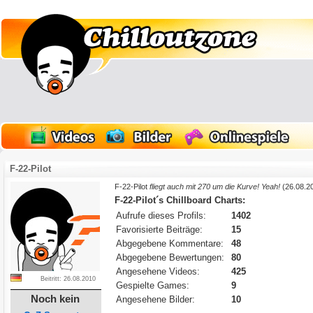
F-22-Pilot
F-22-Pilot
fliegt auch mit 270 um die Kurve! Yeah!
(26.08.2
F-22-Pilot´s Chillboard Charts:
Aufrufe dieses Profils:
1402
Favorisierte Beiträge:
15
Abgegebene Kommentare:
48
Abgegebene Bewertungen:
80
Angesehene Videos:
425
Beitritt: 26.08.2010
Gespielte Games:
9
Noch kein
Angesehene Bilder:
10