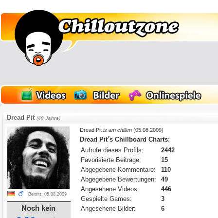
Dread Pit
(40 Jahre)
Dread Pit
is am chillen
(05.08.2009)
Dread Pit´s Chillboard Charts:
Aufrufe dieses Profils:
2442
Favorisierte Beiträge:
15
Abgegebene Kommentare:
110
Abgegebene Bewertungen:
49
Angesehene Videos:
446
Beitritt: 05.08.2009
Gespielte Games:
3
Noch kein
Angesehene Bilder:
6