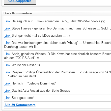
CoZ-Supporter
Dre's Kommentare
Link
Da sag ich nur ...
www.abload.de...185_62048185796765iwj7s.jpg
Link
Steve Harvey - genialer Typ Der macht auch aus Scheisse ... Gold :
Link
Bist gar nicht mal so blöde autofan ... ;-)
Link
Das war ironisch gemeint, daher auch "Abzug" ... Unterschied Besch
Durchzug lassen wir li...
Link
Ahhh, geballtes Wissen :D Die Kawa hat eine deutlich bessere Besc
als der "700 PS Audi". A...
Link
Wo ist der Rest? :D
Link
Respekt! Völlige Überreaktion der Polizisten ... Zur Aussage von "A
... Selten so nen däml...
Link
Herrlich ... "gelebte Dummheit"
Link
Das ist Aziz Ansari aus der Serie Scrubs
Link
Sehr gute Idee!
Alle 39 Kommentare