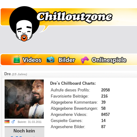
Dre
(15 Jahre)
Dre´s Chillboard Charts:
Aufrufe dieses Profils:
2058
Favorisierte Beiträge:
216
Abgegebene Kommentare:
39
Abgegebene Bewertungen:
58
Angesehene Videos:
8457
Gespielte Games:
14
Beitritt: 31.03.2011
Angesehene Bilder:
87
Noch kein