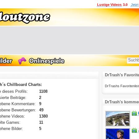
Lustige Videos
3.0
Jetzt
DrTrash's Favorit
h´s Chillboard Charts:
DrTrashs Favoritenliste 
 dieses Profils:
1108
ierte Beiträge:
2
DrTrash's kommen
ebene Kommentare:
9
ebene Bewertungen:
49
ehene Videos:
1380
lte Games:
11
hene Bilder:
5