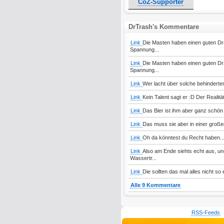
CoZ-Supporter
DrTrash's Kommentare
Link
Die Masten haben einen guten Dra
Spannung...
Link
Die Masten haben einen guten Dra
Spannung...
Link
Wer lacht über solche behinderte
Link
Kein Talent sagt er :D Der Realitä
Link
Das Bier ist ihm aber ganz schön
Link
Das muss sie aber in einer große
Link
Oh da könntest du Recht haben...
Link
Also am Ende siehts echt aus, und
Wassertr...
Link
Die sollten das mal alles nicht so 
Alle 9 Kommentare
RSS-Feeds