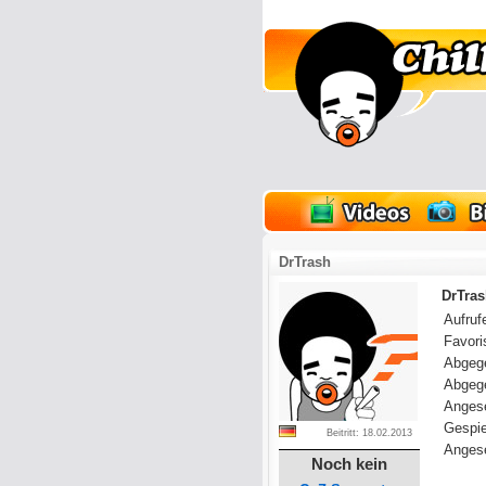
lder
Onlinespiele
DrTrash
DrTras
Aufrufe
Favoris
Abgeg
Abgeg
Anges
Gespie
Beitritt: 18.02.2013
Angese
Noch kein