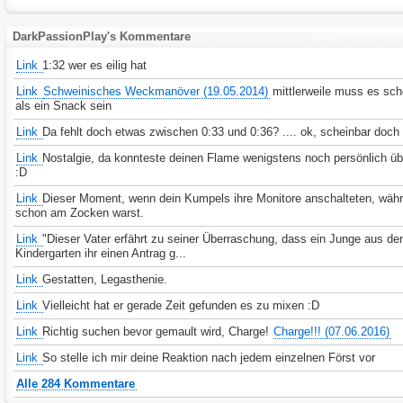
DarkPassionPlay's Kommentare
Link
1:32 wer es eilig hat
Link
Schweinisches Weckmanöver (19.05.2014)
mittlerweile muss es sc
als ein Snack sein
Link
Da fehlt doch etwas zwischen 0:33 und 0:36? .... ok, scheinbar doch 
Link
Nostalgie, da konnteste deinen Flame wenigstens noch persönlich ü
:D
Link
Dieser Moment, wenn dein Kumpels ihre Monitore anschalteten, wäh
schon am Zocken warst.
Link
"Dieser Vater erfährt zu seiner Überraschung, dass ein Junge aus d
Kindergarten ihr einen Antrag g...
Link
Gestatten, Legasthenie.
Link
Vielleicht hat er gerade Zeit gefunden es zu mixen :D
Link
Richtig suchen bevor gemault wird, Charge!
Charge!!! (07.06.2016)
Link
So stelle ich mir deine Reaktion nach jedem einzelnen Först vor
Alle 284 Kommentare