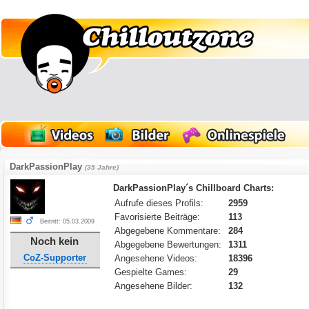
DarkPassionPlay
(35 Jahre)
DarkPassionPlay´s Chillboard Charts:
Aufrufe dieses Profils:
2959
Favorisierte Beiträge:
113
Beitritt: 05.03.2009
Abgegebene Kommentare:
284
Noch kein
Abgegebene Bewertungen:
1311
CoZ-Supporter
Angesehene Videos:
18396
Gespielte Games:
29
Angesehene Bilder:
132