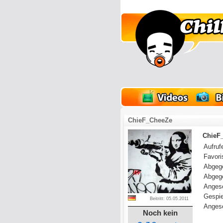
lder
Onlinespiele
ChieF_CheeZe
ChieF_
Aufrufe
Favoris
Abgeg
Abgeg
Anges
Gespie
Beitritt: 05.05.2011
Angese
Noch kein