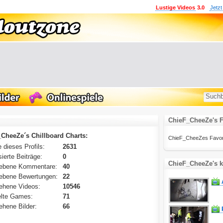
Lustige Videos
3.0
Jetzt
ChieF_CheeZe's F
CheeZe´s Chillboard Charts:
ChieF_CheeZes Favoriten
 dieses Profils:
2631
ierte Beiträge:
0
ChieF_CheeZe's k
ebene Kommentare:
40
ebene Bewertungen:
22
ehene Videos:
10546
lte Games:
71
hene Bilder:
66