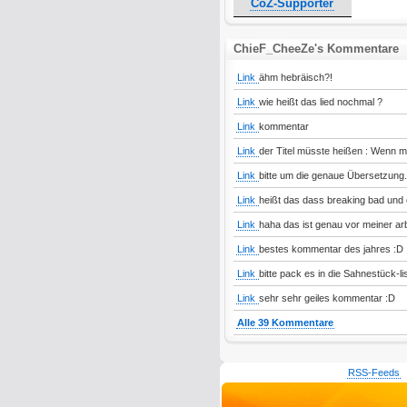
CoZ-Supporter
ChieF_CheeZe's Kommentare
Link
ähm hebräisch?!
Link
wie heißt das lied nochmal ?
Link
kommentar
Link
der Titel müsste heißen : Wenn 
Link
bitte um die genaue Übersetzung. 
Link
heißt das dass breaking bad und e
Link
haha das ist genau vor meiner arb
Link
bestes kommentar des jahres :D
Link
bitte pack es in die Sahnestück-list
Link
sehr sehr geiles kommentar :D
Alle 39 Kommentare
RSS-Feeds