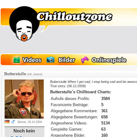
Butterstulle
(16 Jahre)
Butterstulle
When I get sad, I stop being sad and be awes
True story.
(06.12.2009)
Butterstulle´s Chillboard Charts:
Aufrufe dieses Profils:
3584
Favorisierte Beiträge:
5
Abgegebene Kommentare:
361
Abgegebene Bewertungen:
658
Beitritt: 29.10.2009
Angesehene Videos:
5134
Gespielte Games:
63
Noch kein
Angesehene Bilder:
160