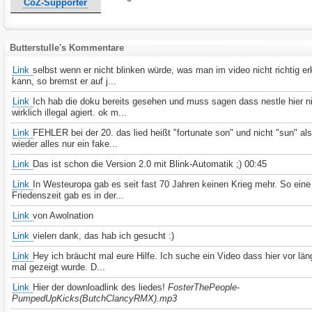
CoZ-Supporter
Butterstulle's Kommentare
Link
selbst wenn er nicht blinken würde, was man im video nicht richtig e
kann, so bremst er auf j...
Link
Ich hab die doku bereits gesehen und muss sagen dass nestle hier n
wirklich illegal agiert. ok m...
Link
FEHLER bei der 20. das lied heißt "fortunate son" und nicht "sun" al
wieder alles nur ein fake...
Link
Das ist schon die Version 2.0 mit Blink-Automatik ;) 00:45
Link
In Westeuropa gab es seit fast 70 Jahren keinen Krieg mehr. So eine
Friedenszeit gab es in der...
Link
von Awolnation
Link
vielen dank, das hab ich gesucht :)
Link
Hey ich bräucht mal eure Hilfe. Ich suche ein Video dass hier vor län
mal gezeigt wurde. D...
Link
Hier der downloadlink des liedes!
FosterThePeople-
PumpedUpKicks(ButchClancyRMX).mp3