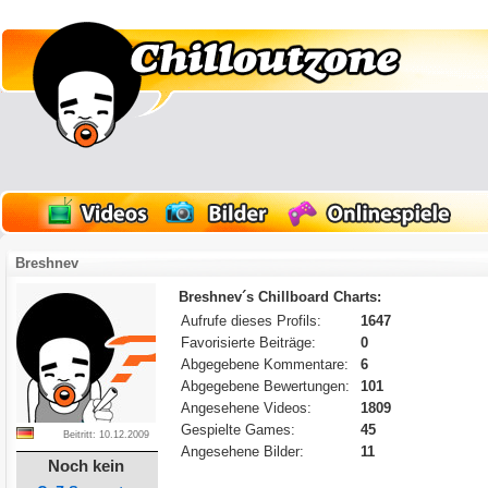
Breshnev
Breshnev´s Chillboard Charts:
Aufrufe dieses Profils:
1647
Favorisierte Beiträge:
0
Abgegebene Kommentare:
6
Abgegebene Bewertungen:
101
Angesehene Videos:
1809
Gespielte Games:
45
Beitritt: 10.12.2009
Angesehene Bilder:
11
Noch kein