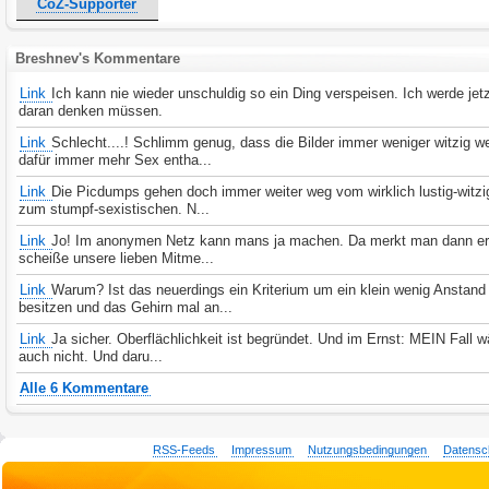
CoZ-Supporter
Breshnev's Kommentare
Link
Ich kann nie wieder unschuldig so ein Ding verspeisen. Ich werde jet
daran denken müssen.
Link
Schlecht....! Schlimm genug, dass die Bilder immer weniger witzig w
dafür immer mehr Sex entha...
Link
Die Picdumps gehen doch immer weiter weg vom wirklich lustig-witzi
zum stumpf-sexistischen. N...
Link
Jo! Im anonymen Netz kann mans ja machen. Da merkt man dann er
scheiße unsere lieben Mitme...
Link
Warum? Ist das neuerdings ein Kriterium um ein klein wenig Anstand
besitzen und das Gehirn mal an...
Link
Ja sicher. Oberflächlichkeit ist begründet. Und im Ernst: MEIN Fall w
auch nicht. Und daru...
Alle 6 Kommentare
RSS-Feeds
Impressum
Nutzungsbedingungen
Datensc